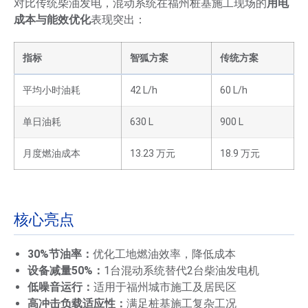
对比传统柴油发电，混动系统在福州桩基施工现场的
用电
成本与能效优化
表现突出：
指标
智狐方案
传统方案
平均小时油耗
42 L/h
60 L/h
单日油耗
630 L
900 L
月度燃油成本
13.23 万元
18.9 万元
核心亮点
30%节油率：
优化工地燃油效率，降低成本
设备减量50%：
1台混动系统替代2台柴油发电机
低噪音运行：
适用于福州城市施工及居民区
高冲击负载适应性：
满足桩基施工复杂工况